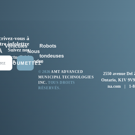
crivez-vous à
tre infolettre
Véhicules
Robots
Suivez nos
À
Nous
tondeuses
actualités!
propos
joindre
SOUMETTEZ
© 2026
AMT ADVANCED
2550 avenue Del 
MUNICIPAL TECHNOLOGIES
Ontario, K1V 9
INC.
TOUS DROITS
na.com
| 1-88
RÉSERVÉS.