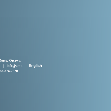
Zotto, Ottawa,
English
V9 |
info@amt-
8-874-7820