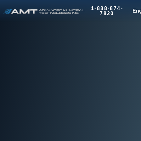
1-888-874-
Eng
7820