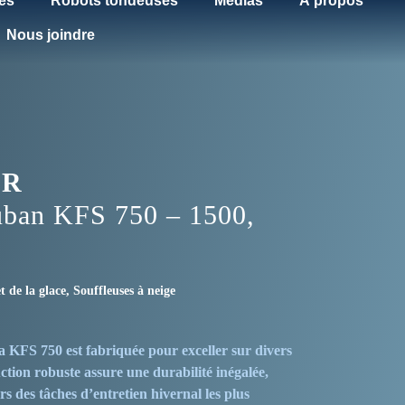
es
Robots tondeuses
Médias
À propos
Nous joindre
ER
uban KFS 750 – 1500,
t de la glace
,
Souffleuses à neige
la
KFS 750
est fabriquée pour exceller sur divers
tion robuste assure une durabilité inégalée,
rs des tâches d’entretien hivernal les plus