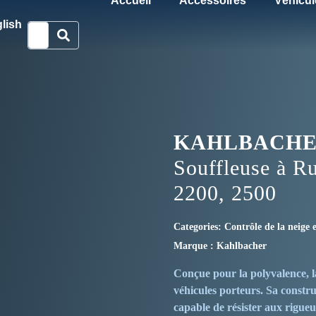
Accueil
Accessoires
Véhicul
lish
KAHLBACH
Souffleuse à R
2200, 2500
Categories:
Contrôle de la neige e
Marque :
Kahlbacher
Conçue pour la polyvalence, 
véhicules porteurs.
Sa construc
capable de résister aux rigueu