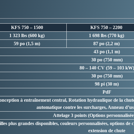
KFS 750 – 1500
KFS 750 – 2200
1 323 lbs (600 kg)
1 698 lbs (770 kg)
59 po (1,5 m)
87 po (2,2 m)
43 po (1,1 m)
30 po (750 mm)
80 – 140 CV (59 – 103 kW
30 po (750 mm)
98 pi (30 m)
PdF
nception à entraînement central, Rotation hydraulique de la chut
automatique contre les surcharges, Anneau d’us
Attelage 3 points (Options personnalisée
illes plus grandes disponibles, couleurs personnalisées, options de 
extension de chute