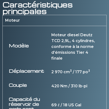
Caractéristiques
principales
Moteur
Moteur diesel Deutz
TCD 2,9L, 4 cylindres,
Modèle
conforme à la norme
d’émissions Tier 4
finale
Déplacement
3
3
2 970 cm
/ 177 po
Couple
420 Nm / 310 lb-pi
Capacité du
réservoir de
69 ℓ / 18 US Gal
carburant