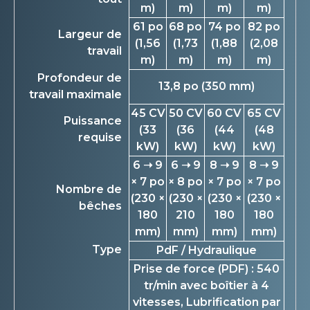
m)
m)
m)
m)
61 po
68 po
74 po
82 po
Largeur de
(1,56
(1,73
(1,88
(2,08
travail
m)
m)
m)
m)
Profondeur de
13,8 po (350 mm)
travail maximale
45 CV
50 CV
60 CV
65 CV
Puissance
(33
(36
(44
(48
requise
kW)
kW)
kW)
kW)
6 ➝ 9
6 ➝ 9
8 ➝ 9
8 ➝ 9
× 7 po
× 8 po
× 7 po
× 7 po
Nombre de
(230 ×
(230 ×
(230 ×
(230 ×
bêches
180
210
180
180
mm)
mm)
mm)
mm)
Type
PdF / Hydraulique
Prise de force (PDF) : 540
tr/min avec boîtier à 4
vitesses, Lubrification par