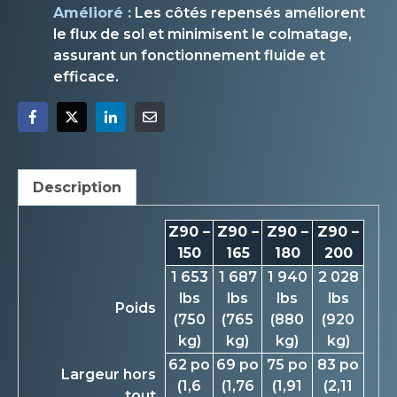
Amélioré :
Les côtés repensés améliorent
le flux de sol et minimisent le colmatage,
assurant un fonctionnement fluide et
efficace.
Description
Z90 –
Z90 –
Z90 –
Z90 –
150
165
180
200
1 653
1 687
1 940
2 028
lbs
lbs
lbs
lbs
Poids
(750
(765
(880
(920
kg)
kg)
kg)
kg)
62 po
69 po
75 po
83 po
Largeur hors
(1,6
(1,76
(1,91
(2,11
tout