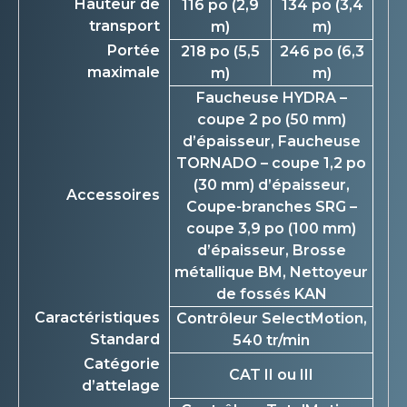
Hauteur de
116 po (2,9
134 po (3,4
transport
m)
m)
Portée
218 po (5,5
246 po (6,3
maximale
m)
m)
Faucheuse HYDRA –
coupe 2 po (50 mm)
d’épaisseur, Faucheuse
TORNADO – coupe 1,2 po
(30 mm) d’épaisseur,
Accessoires
Coupe-branches SRG –
coupe 3,9 po (100 mm)
d’épaisseur, Brosse
métallique BM, Nettoyeur
de fossés KAN
Caractéristiques
Contrôleur SelectMotion,
Standard
540 tr/min
Catégorie
CAT II ou III
d’attelage