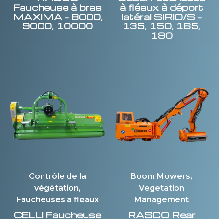
Faucheuse à bras
à fléaux à déport
MAXIMA – 8000,
latéral SIRIO/S –
9000, 10000
135, 150, 165,
180
Contrôle de la
Boom Mowers,
végétation,
Vegetation
Faucheuses à fléaux
Management
CELLI
Faucheuse
RASCO
Rear